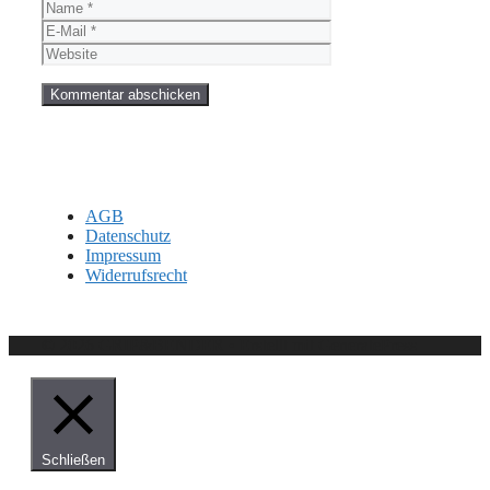
Name
E-
Mail
Website
AGB
Datenschutz
Impressum
Widerrufsrecht
© 2026 GRIP&BENDER
• Erstellt mit
GeneratePress
Schließen