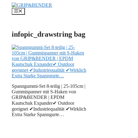
Zum
Inhalt
Menü
springen
infopic_drawstring bag
Spanngummi-Set 8-teilig | 25-105cm |
Gummispanner mit S-Haken von
GRIP&BENDER | EPDM
Kautschuk Expander✔ Outdoor
geeignet ✔Industriequalität ✔Wirklich
Extra Starke Spanngurte…